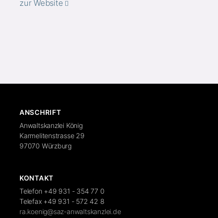
zur Website
ANSCHRIFT
Anwaltskanzlei König
Karmelitenstrasse 29
97070 Würzburg
KONTAKT
Telefon +49 931 - 354 77 0
Telefax +49 931 - 572 42 8
ra.koenig@saz-anwaltskanzlei.de